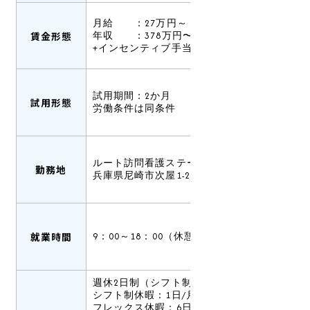
月給 ：27万円～
賃金形態
年収 ：378万円〜（賞与込み）
+インセンティブ手当有あり
試用期間：2か月
試用形態
労働条件は同条件
ルート訪問看護ステーン尼崎
勤務地
兵庫県尼崎市次屋1-25-1
就業時間
9：00～18：00（休憩60分）
週休2日制（シフト制）
シフト制休暇：1日/月
フレックス休暇：6日/年（有給休暇発生