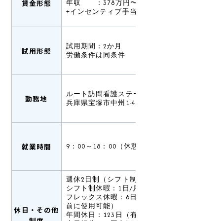
賃金形態
年収 ：378万円〜（賞与込み）
+インセンティブ手当有あり
試用期間：2か月
試用形態
労働条件は同条件
ルート訪問看護ステーション宝塚
勤務地
兵庫県宝塚市中州1-4-23-101
就業時間
9：00～18：00（休憩60分）
週休2日制（シフト制）
シフト制休暇：1日/月
フレックス休暇：6日/年（有給休暇発生
前に使用可能）
休日・その他
年間休日：123日（有給休暇は別途支給）
制度