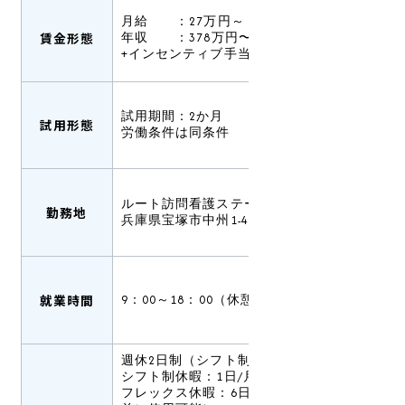
月給 ：27万円～
賃金形態
年収 ：378万円〜（賞与込み）
+インセンティブ手当有あり
試用期間：2か月
試用形態
労働条件は同条件
ルート訪問看護ステーション宝塚
勤務地
兵庫県宝塚市中州1-4-23-101
就業時間
9：00～18：00（休憩60分）
週休2日制（シフト制）
シフト制休暇：1日/月
フレックス休暇：6日/年（有給休暇発生