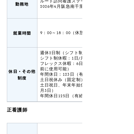
ルート訪問看護ステーション吹田
勤務地
2026年4月阪急南千里駅近辺に開設予定
就業時間
9：00～18：00（休憩60分）
週休2日制（シフト制）
シフト制休暇：1日/月
フレックス休暇：6日/年（有給休暇発生
前に使用可能）
休日・その他
年間休日：123日（有給休暇は別途支給）
制度
土日祝休み（固定制）
土日祝日、年末年始休暇（12月30日～1
月3日）
年間休日125日（有給休暇は別途支給）
正看護師