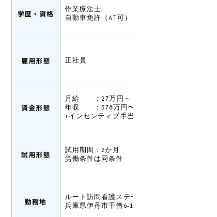
作業療法士
学歴・資格
自動車免許（AT可）
雇用形態
正社員
月給 ：27万円～
賃金形態
年収 ：378万円〜（賞与込み）
+インセンティブ手当有あり
試用期間：2か月
試用形態
労働条件は同条件
ルート訪問看護ステーション伊丹
勤務地
兵庫県伊丹市千僧6-129