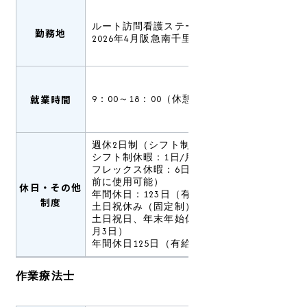
ルート訪問看護ステーション吹田
勤務地
2026年4月阪急南千里駅近辺に開設予定
就業時間
9：00～18：00（休憩60分）
週休2日制（シフト制）
シフト制休暇：1日/月
フレックス休暇：6日/年（有給休暇発生
前に使用可能）
休日・その他
年間休日：123日（有給休暇は別途支給）
制度
土日祝休み（固定制）
土日祝日、年末年始休暇（12月30日～1
月3日）
年間休日125日（有給休暇は別途支給）
作業療法士