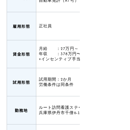
自動車免許（AT可）
雇用形態
正社員
月給 ：27万円～
賃金形態
年収 ：378万円〜（賞与込み）
+インセンティブ手当有あり
試用期間：2か月
試用形態
労働条件は同条件
ルート訪問看護ステーション伊丹
勤務地
兵庫県伊丹市千僧6-129