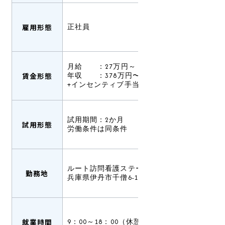
雇用形態
正社員
月給 ：27万円～
賃金形態
年収 ：378万円〜（賞与込み）
+インセンティブ手当有あり
試用期間：2か月
試用形態
労働条件は同条件
ルート訪問看護ステーション伊丹
勤務地
兵庫県伊丹市千僧6-129
就業時間
9：00～18：00（休憩60分）