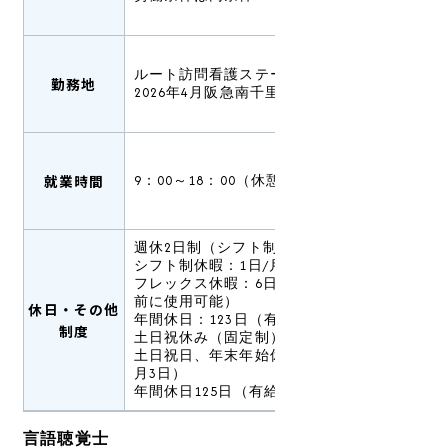
ルート訪問看護ステーション吹田
勤務地
2026年4月阪急南千里駅近辺に開設予定
就業時間
9：00～18：00（休憩60分）
週休2日制（シフト制）
シフト制休暇：1日/月
フレックス休暇：6日/年（有給休暇発生
前に使用可能）
休日・その他
年間休日：123日（有給休暇は別途支給）
制度
土日祝休み（固定制）
土日祝日、年末年始休暇（12月30日～1
月3日）
年間休日125日（有給休暇は別途支給）
言語聴覚士