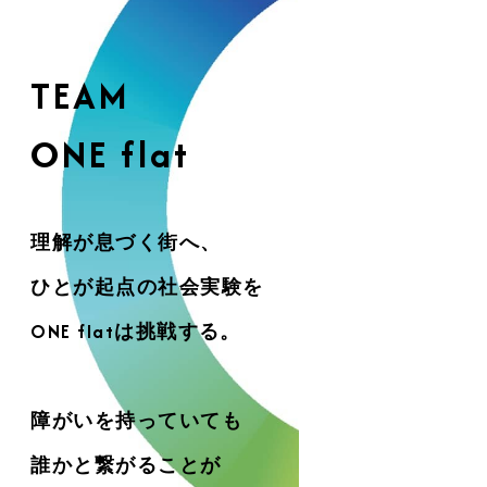
TEAM
ONE flat
理解が息づく街へ、
ひとが起点の社会実験を
ONE flatは挑戦する。
障がいを持っていても
誰かと繋がることが