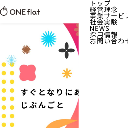
トップ
経営理念
事業サービ
社会実験
NEWS
採用情報
お問い合わ
すぐとなりにある、
じぶんごと